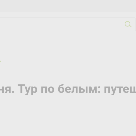
А
ня. Тур по белым: путе