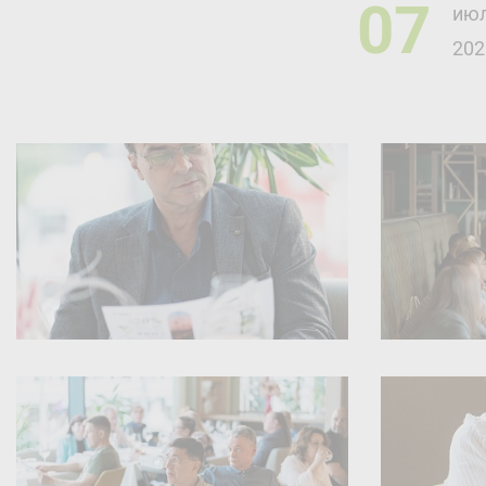
07
ию
202