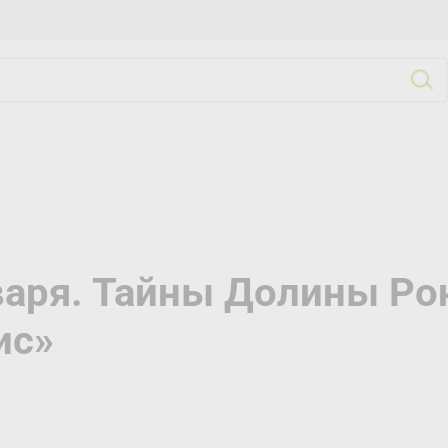
варя. Тайны Долины Ро
ис»