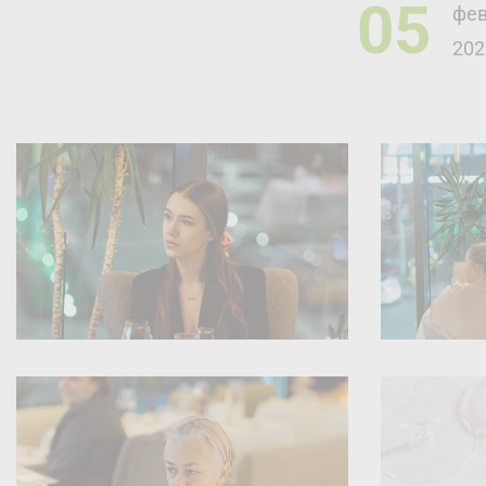
05
фе
202