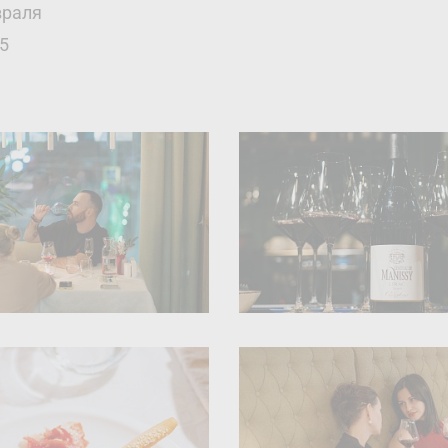
враля
5